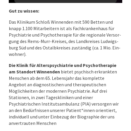
Gut zu wissen:
Das Klinikum Schloß Winnenden mit 590 Bet­ten und
knapp 1.100 Mit­ar­bei­tern ist als Fach­kran­ken­haus für
Psy­chi­a­trie und Psychotherapie für die re­gi­o­na­le Ver­sor­
gung des Rems-Murr-Krei­ses, des Land­krei­ses Lud­wigs­
burg Süd und des Ost­alb­krei­ses zu­stän­dig (ca. 1 Mio. Ein­
woh­ner).
Die Klinik für Alterspsychiatrie und Psychotherapie
am Standort Winnenden
bietet psychisch erkrankten
Menschen ab dem 65. Lebensjahr das komplette
Angebot an diagnostischen und therapeutischen
Möglichkeiten der modernen Psychiatrie. Auf drei
Stationen, in zwei Tageskliniken und einer
Psychiatrischen Institutsambulanz (PIA) versorgen wir
an den Bedürfnissen unserer Patient*innen orientiert,
individuell und unter Einbezug der Biographie der uns
anvertrauten Menschen