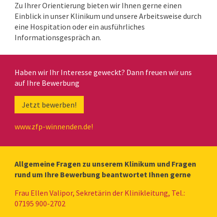
Zu Ihrer Orientierung bieten wir Ihnen gerne einen
Einblick in unser Klinikum und unsere Arbeitsweise durch
eine Hospitation oder ein ausführliches
Informationsgespräch an.
Haben wir Ihr Interesse geweckt? Dann freuen wir uns
auf Ihre Bewerbung
Jetzt bewerben!
www.zfp-winnenden.de!
Allgemeine Fragen zu unserem Klinikum und Fragen
rund um Ihre Bewerbung beantwortet Ihnen gerne
Frau Ellen Valipor, Sekretärin der Klinikleitung, Tel.:
07195 900-2702